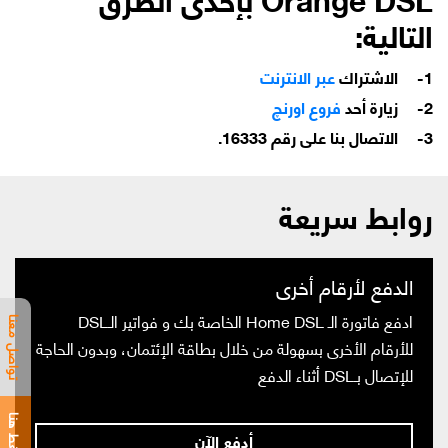
التالية:
الاشتراك
عبر الانترنت
زيارة أحد
فروع اورنچ
الاتصال بنا على رقم
16333
.
روابط سريعة
الدفع لأرقام أخرى
ادفع فاتورة الـ Home DSL الخاصة بك و فواتير الـDSL
تواصل معنا
للأرقام الأخرى بسهولة من خلال بطاقة الإئتمان، وبدون الحاجة
للإتصال بـDSL أثناء الدفع
أدفع الآن